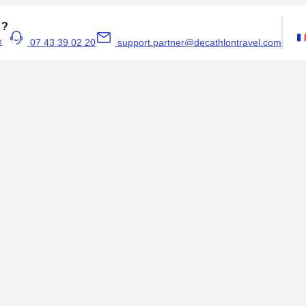
 ?
e
07 43 39 02 20
support.partner@decathlontravel.com